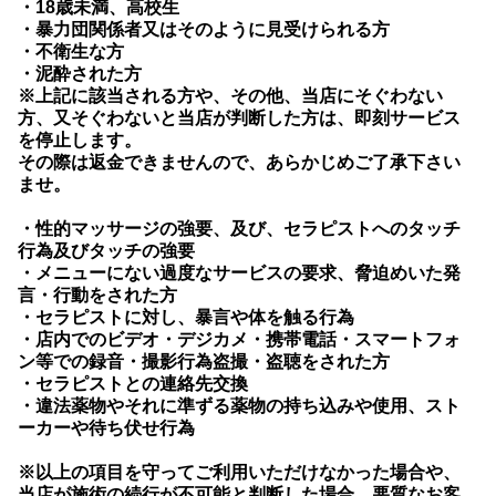
・18歳未満、高校生
・暴力団関係者又はそのように見受けられる方
・不衛生な方
・泥酔された方
※上記に該当される方や、その他、当店にそぐわない
方、又そぐわないと当店が判断した方は、即刻サービス
を停止します。
その際は返金できませんので、あらかじめご了承下さい
ませ。
・性的マッサージの強要、及び、セラピストへのタッチ
行為及びタッチの強要
・メニューにない過度なサービスの要求、脅迫めいた発
言・行動をされた方
・セラピストに対し、暴言や体を触る行為
・店内でのビデオ・デジカメ・携帯電話・スマートフォ
ン等での録音・撮影行為盗撮・盗聴をされた方
・セラピストとの連絡先交換
・違法薬物やそれに準ずる薬物の持ち込みや使用、スト
ーカーや待ち伏せ行為
※以上の項目を守ってご利用いただけなかった場合や、
当店が施術の続行が不可能と判断した場合、悪質なお客